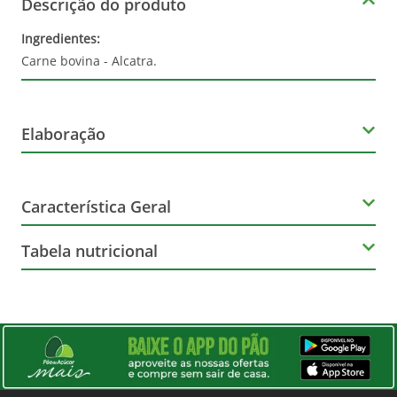
Descrição do produto
Ingredientes:
Carne bovina - Alcatra.
Elaboração
Volume
Característica Geral
500g
Tabela nutricional
Marca
Tipo
Informação Nutricional
Bandeiras
Alcatra
Porção de 100g|Quantidade por porção|%VD*
QTDE. POR
VALORES
Altura (cm)
ITEM
PORÇÃO
DIÁRIOS
15
Cálcio
12
1