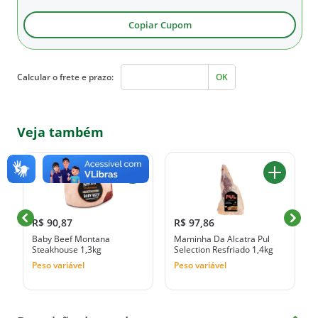
Copiar Cupom
Calcular o frete e prazo:
OK
Veja também
R$ 90,87
R$ 97,86
g
Baby Beef Montana
Maminha Da Alcatra Pul
Steakhouse 1,3kg
Selection Resfriado 1,4kg
Peso variável
Peso variável